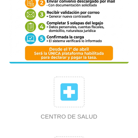
local_hospital
CENTRO DE SALUD