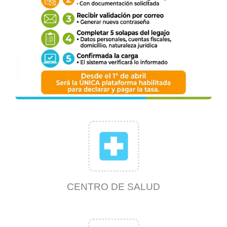
local_hospital
CENTRO DE SALUD