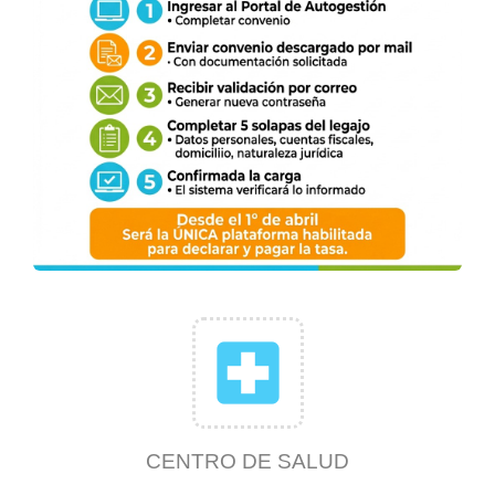
local_hospital
CENTRO DE SALUD