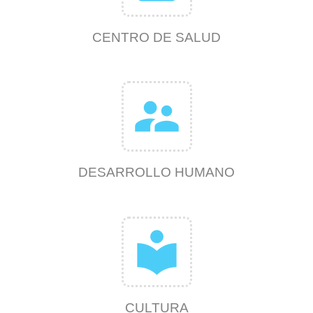
CENTRO DE SALUD
supervisor_account
DESARROLLO HUMANO
local_library
CULTURA