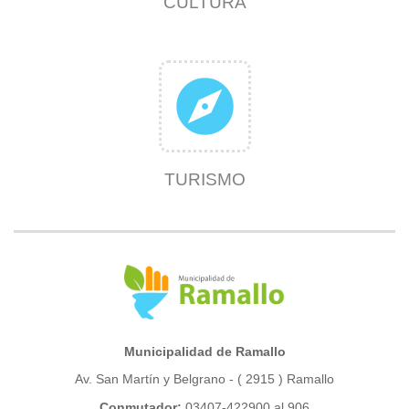
CULTURA
explore
TURISMO
Municipalidad de Ramallo
Av. San Martín y Belgrano - ( 2915 ) Ramallo
Conmutador:
03407-422900 al 906