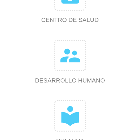
CENTRO DE SALUD
supervisor_account
DESARROLLO HUMANO
local_library