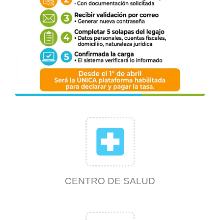
local_hospital
CENTRO DE SALUD