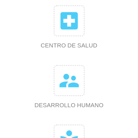
local_hospital
CENTRO DE SALUD
supervisor_account
DESARROLLO HUMANO