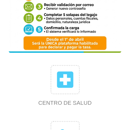
local_hospital
CENTRO DE SALUD