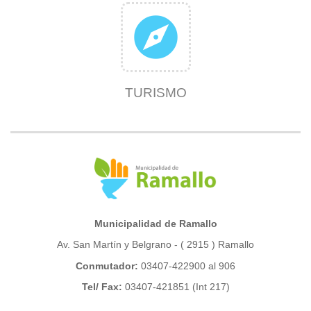
explore
TURISMO
Municipalidad de Ramallo
Av. San Martín y Belgrano - ( 2915 ) Ramallo
Conmutador:
03407-422900 al 906
Tel/ Fax:
03407-421851 (Int 217)