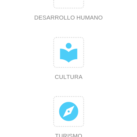
DESARROLLO HUMANO
local_library
CULTURA
explore
TURISMO