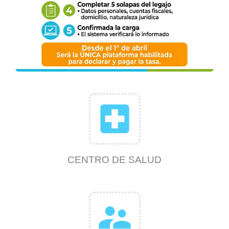
local_hospital
CENTRO DE SALUD
supervisor_account