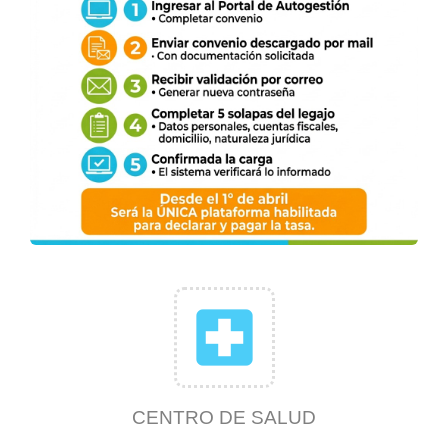
local_hospital
CENTRO DE SALUD