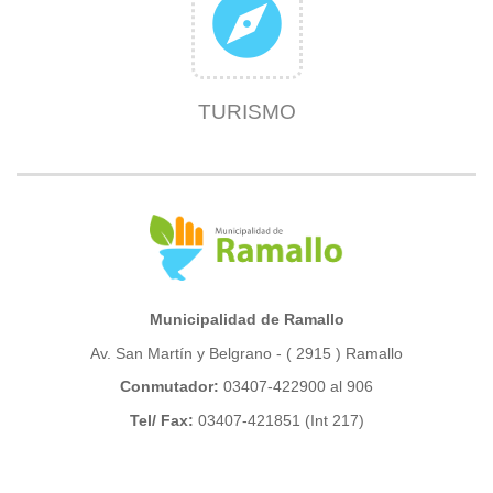
explore
TURISMO
Municipalidad de Ramallo
Av. San Martín y Belgrano - ( 2915 ) Ramallo
Conmutador:
03407-422900 al 906
Tel/ Fax:
03407-421851 (Int 217)