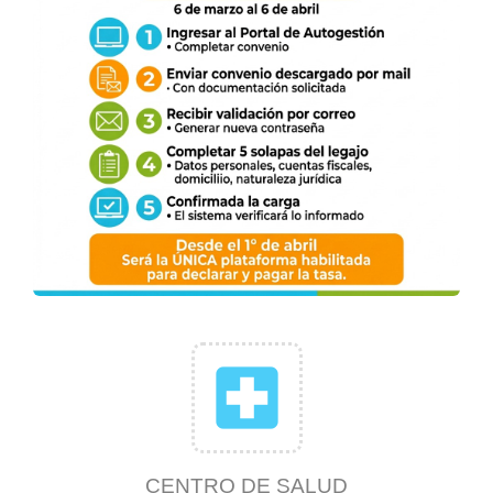
local_hospital
CENTRO DE SALUD