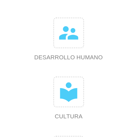
supervisor_account
DESARROLLO HUMANO
local_library
CULTURA