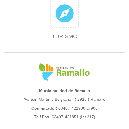
explore
TURISMO
Municipalidad de Ramallo
Av. San Martín y Belgrano - ( 2915 ) Ramallo
Conmutador:
03407-422900 al 906
Tel/ Fax:
03407-421851 (Int 217)