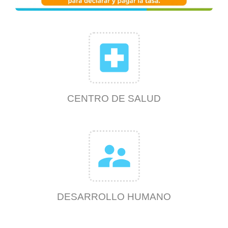
local_hospital
CENTRO DE SALUD
supervisor_account
DESARROLLO HUMANO