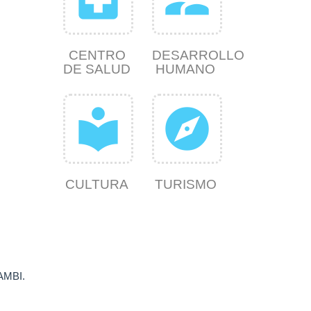
CENTRO
DESARROLLO
DE SALUD
HUMANO
local_library
explore
CULTURA
TURISMO
NAMBI.