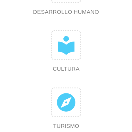
DESARROLLO HUMANO
local_library
CULTURA
explore
TURISMO