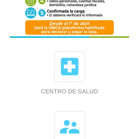
local_hospital
CENTRO DE SALUD
supervisor_account