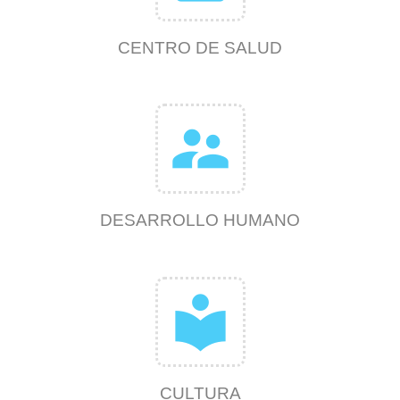
CENTRO DE SALUD
supervisor_account
DESARROLLO HUMANO
local_library
CULTURA