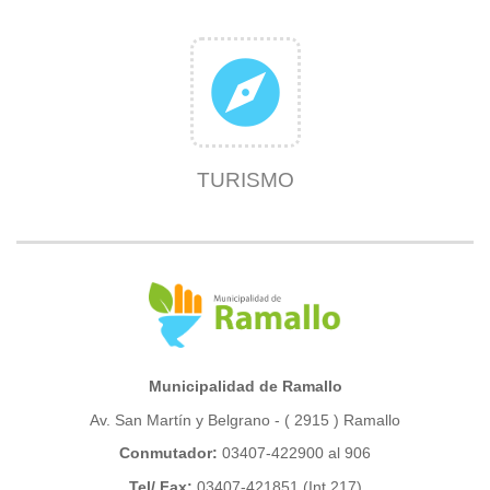
explore
TURISMO
Municipalidad de Ramallo
Av. San Martín y Belgrano - ( 2915 ) Ramallo
Conmutador:
03407-422900 al 906
Tel/ Fax:
03407-421851 (Int 217)