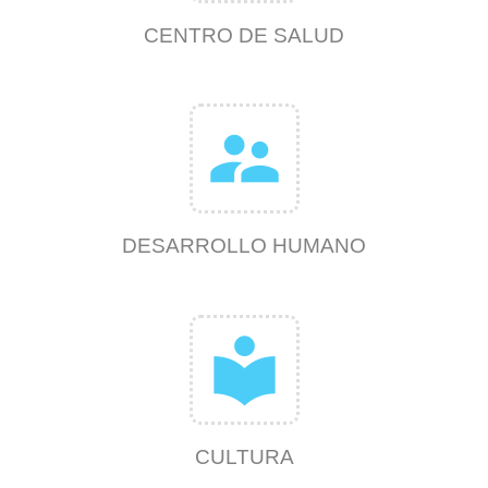
CENTRO DE SALUD
supervisor_account
DESARROLLO HUMANO
local_library
CULTURA