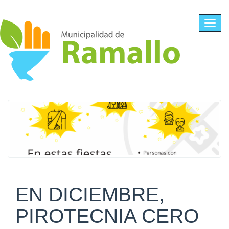
Ir al contenido principal
Toggl
navig
EN DICIEMBRE,
PIROTECNIA CERO