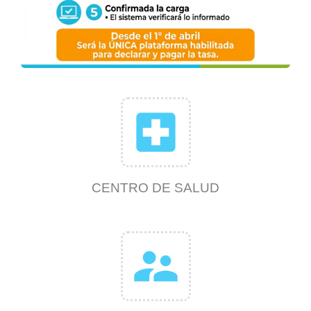
local_hospital
CENTRO DE SALUD
supervisor_account