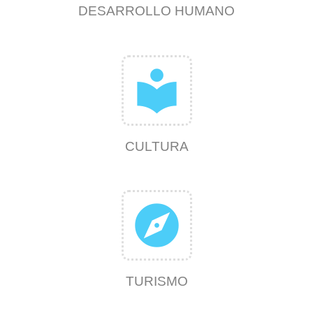
DESARROLLO HUMANO
local_library
CULTURA
explore
TURISMO