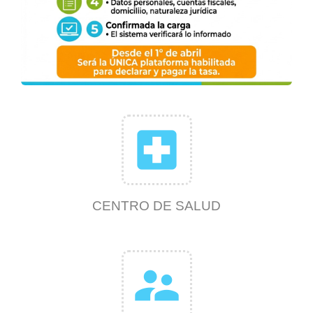
local_hospital
CENTRO DE SALUD
supervisor_account