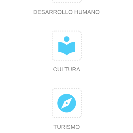
DESARROLLO HUMANO
local_library
CULTURA
explore
TURISMO