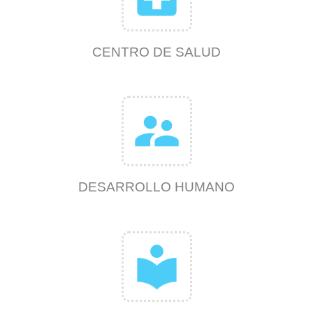
CENTRO DE SALUD
supervisor_account
DESARROLLO HUMANO
local_library