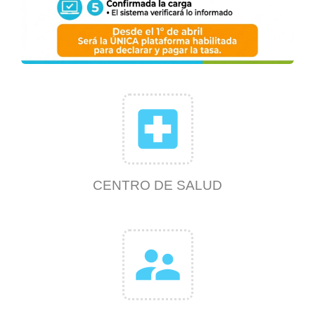
local_hospital
CENTRO DE SALUD
supervisor_account