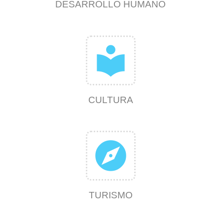
DESARROLLO HUMANO
local_library
CULTURA
explore
TURISMO