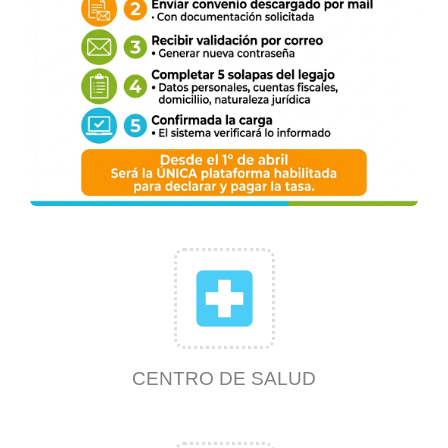
local_hospital
CENTRO DE SALUD