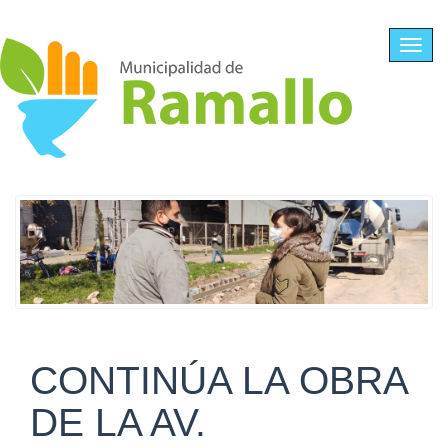
Ir al contenido principal
Toggl
navig
CONTINÚA LA OBRA
DE LA AV.