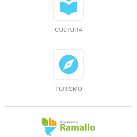
local_library
CULTURA
explore
TURISMO