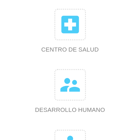
local_hospital
CENTRO DE SALUD
supervisor_account
DESARROLLO HUMANO