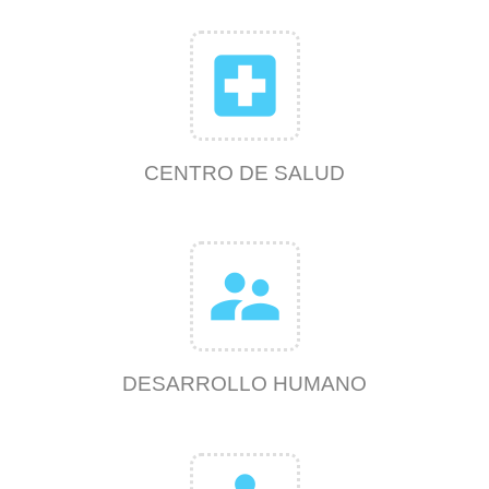
local_hospital
CENTRO DE SALUD
supervisor_account
DESARROLLO HUMANO