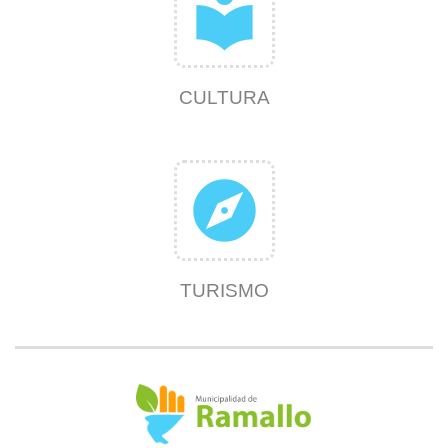
local_library
CULTURA
explore
TURISMO