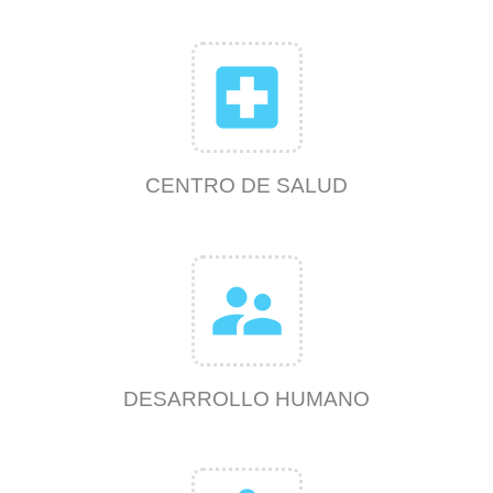
local_hospital
CENTRO DE SALUD
supervisor_account
DESARROLLO HUMANO