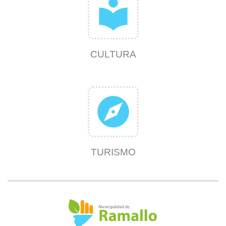
local_library
CULTURA
explore
TURISMO