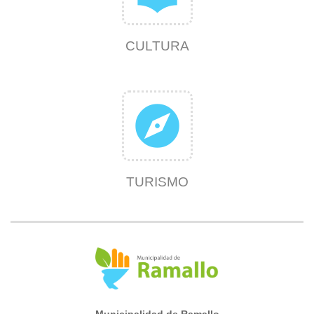
CULTURA
explore
TURISMO
Municipalidad de Ramallo